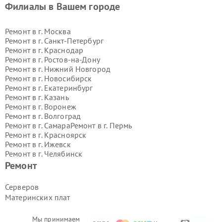
Филиалы в Вашем городе
Ремонт в г.
Москва
Ремонт в г.
Санкт-Петербург
Ремонт в г.
Краснодар
Ремонт в г.
Ростов-на-Дону
Ремонт в г.
Нижний Новгород
Ремонт в г.
Новосибирск
Ремонт в г.
Екатеринбург
Ремонт в г.
Казань
Ремонт в г.
Воронеж
Ремонт в г.
Волгоград
Ремонт в г.
Самара
Ремонт в г.
Пермь
Ремонт в г.
Красноярск
Ремонт в г.
Ижевск
Ремонт в г.
Челябинск
Ремонт в г.
Тюмень
Ремонт в г.
Уфа
Ремонт
Ремонт в г.
Омск
Ремонт в г.
Иркутск
Ремонт в г.
Ярославль
Серверов
Ремонт в г.
Саратов
Материнских плат
Ремонт в г.
Барнаул
Ремонт в г.
Тольятти
Ремонт в г.
Хабаровск
Мы принимаем