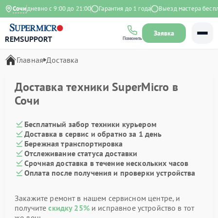
кс
Ежедневно с 9:00 до 21:00
Сочи
Гарантия до 1 года
Выезд мастера беспл
Заявка
REMSUPPORT
Позвонить
Главная
Доставка
Доставка техники SuperMicro в
Сочи
Бесплатный забор техники курьером
Доставка в сервис и обратно за 1 день
Бережная транспортировка
Отслеживание статуса доставки
Срочная доставка в течение нескольких часов
Оплата после получения и проверки устройства
Закажите ремонт в нашем сервисном центре, и
получите
скидку 25%
и исправное устройство в тот
же день