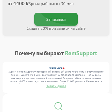
от 4400 ₽
Время работы: от 30 мин
Записаться
Скидка 20% при записи на сайте
Почему выбирают
RemSupport
SuperMicroRemSupport — проверенный сервисный центр по ремонту и обслуживанию
техники SuperMicro в Сочи со стажем от 10 лет. В штате компании — от 10 до 16
инженеров с профессиональной подготовкой. За время работы помощь оказана
свыше 10 000 клиентов, а также выполнено более 12 000 ремонтов. Ежемесячно в
сервисный центр поступает более 300 обращений, включая , , . Мы выполняем ремонт
Читать далее
различного уровня сложности и предлагаем стабильный уровень сервиса благодаря
использованию современного оборудования.