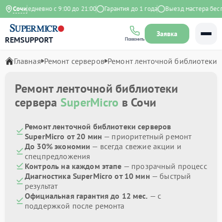
кс
Ежедневно с 9:00 до 21:00
Сочи
Гарантия до 1 года
Выезд мастера беспл
Заявка
REMSUPPORT
Позвонить
Главная
Ремонт серверов
Ремонт ленточной библиотеки
Ремонт ленточной библиотеки
сервера
SuperMicro
в Сочи
Ремонт ленточной библиотеки серверов
SuperMicro от 20 мин
— приоритетный ремонт
До 30% экономии
— всегда свежие акции и
спецпредложения
Контроль на каждом этапе
— прозрачный процесс
Диагностика SuperMicro от 10 мин
— быстрый
результат
Официальная гарантия до 12 мес.
— с
поддержкой после ремонта